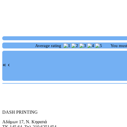
Average rating
You mus
«
‹
DASH PRINTING
Αδάμων 17, Ν. Κηφισιά
ΤΚ 145 64, Τηλ 210 6251454,