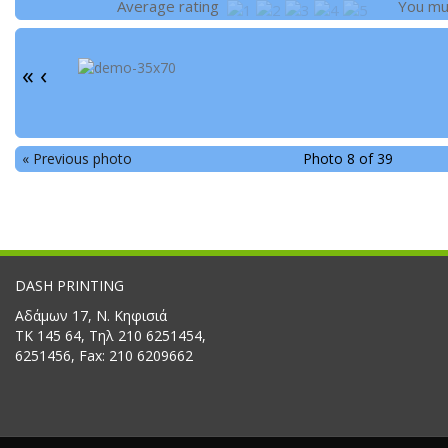
Average rating
You m
«
‹
« Previous photo
Photo 8 of 39
DASH PRINTING
Αδάμων 17, Ν. Κηφισιά
ΤΚ 145 64, Τηλ 210 6251454,
6251456, Fax: 210 6209662