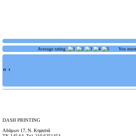
Average rating
You mus
«
‹
DASH PRINTING
Αδάμων 17, Ν. Κηφισιά
ΤΚ 145 64, Τηλ 210 6251454,