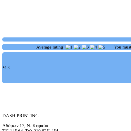
Average rating
You mus
«
‹
DASH PRINTING
Αδάμων 17, Ν. Κηφισιά
ΤΚ 145 64, Τηλ 210 6251454,