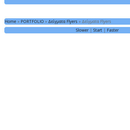
Home
»
PORTFOLIO
»
Δείγματα Flyers
»
Δείγματα Flyers
Slower
|
Start
|
Faster