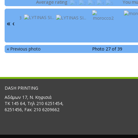
Average rating
You m
«
‹
« Previous photo
Photo 27 of 39
DASH PRINTING
Αδάμων 17, Ν. Κηφισιά
ΤΚ 145 64, Τηλ 210 6251454,
6251456, Fax: 210 6209662