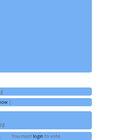
pg
show
|
jpg
You must
login
to vote