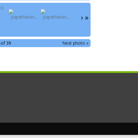
›
»
 of 39
Next photo »