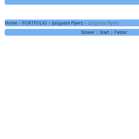
Home
»
PORTFOLIO
»
Δείγματα Flyers
»
Δείγματα Flyers
Slower
|
Start
|
Faster