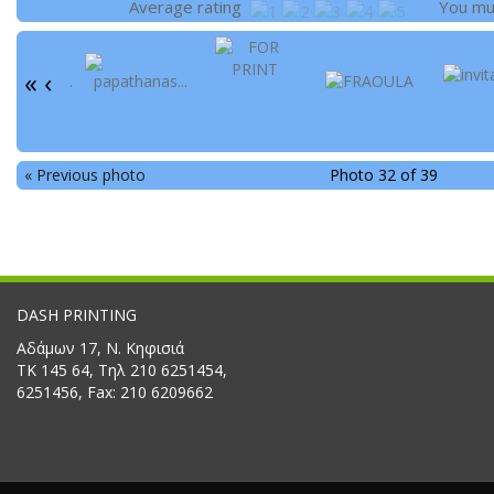
Average rating
You m
«
‹
« Previous photo
Photo 32 of 39
DASH PRINTING
Αδάμων 17, Ν. Κηφισιά
ΤΚ 145 64, Τηλ 210 6251454,
6251456, Fax: 210 6209662